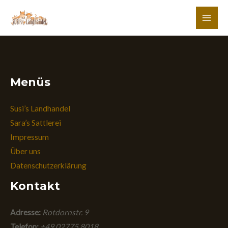
Zum
Inhalt
MAI
springen
MEN
Menüs
Susi’s Landhandel
Sara’s Sattlerei
Impressum
Über uns
Datenschutzerklärung
Kontakt
Adresse:
Rotdornstr. 9
Telefon:
+49 02775 8018