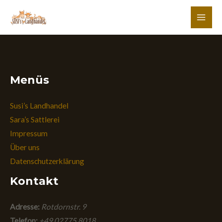
Zum
Inhalt
MAI
springen
MEN
Menüs
Susi’s Landhandel
Sara’s Sattlerei
Impressum
Über uns
Datenschutzerklärung
Kontakt
Adresse:
Rotdornstr. 9
Telefon:
+49 02775 8018