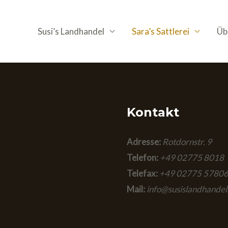
Susi’s Landhandel
Sara’s Sattlerei
Üb
Kontakt
Adresse:
Rotdornstr. 9
Telefon:
+49 02775 8018
Telefax:
+49 02775 5780
Mail:
info@susislandhandel