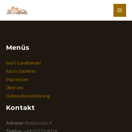
Zum
Inhalt
MAI
springen
MEN
Menüs
Susi’s Landhandel
Sara’s Sattlerei
Impressum
Über uns
Datenschutzerklärung
Kontakt
Adresse:
Rotdornstr. 9
Telefon:
+49 02775 8018